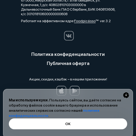
675000, Амурская область, г. Благовещенск, ул.
Кузнечная, 1, р/с 40802810103000000 в
Дальневосточный банк ПАО Сбербанк, БИК 040813608,
к/с 30101810600000000608
Работает на эффективном ядре
Foodpicásso
ver. 3.2
Политика конфиденциальности
Публичная оферта
Акции, скидки, кэшбэк − в нашем приложении!
Мы используем куки.
Пользуясь сайтом, вы даёте согласие на
обработку файлов cookie вашего браузера и использование
аналитических сервисов согласно нашей
политике
конфиденциальности
.
ОК