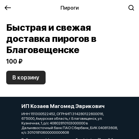
Пироги
Быстрая и свежая
доставка пирогов в
Благовещенске
100 ₽
В корзину
ИП Козаев Магомед Эврикович
ИНН 151300522452, ОГРНИП 314280122600016,
675000, Амурская область, г. Благовещенск, ул.
Кузнечная, 1, р/с 40802810103000000 в
Дальневосточный банк ПАО Сбербанк, БИК 040813608,
к/с 30101810600000000608