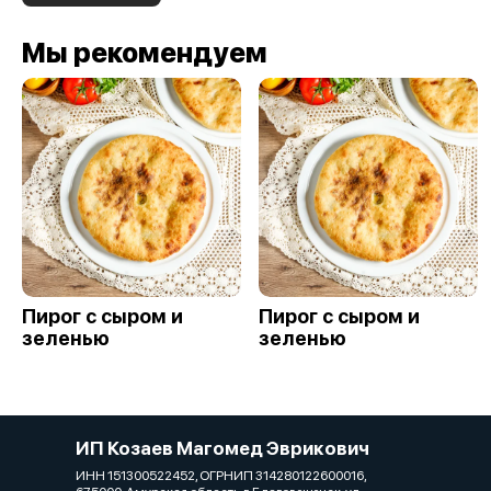
Мы рекомендуем
Пирог с сыром и
Пирог с сыром и
зеленью
зеленью
ИП Козаев Магомед Эврикович
ИНН 151300522452, ОГРНИП 314280122600016,