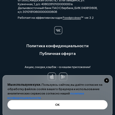
675000, Амурская область, г. Благовещенск, ул.
Кузнечная, 1, р/с 40802810103000000 в
Дальневосточный банк ПАО Сбербанк, БИК 040813608,
к/с 30101810600000000608
Работает на эффективном ядре
Foodpicásso
ver. 3.2
Политика конфиденциальности
Публичная оферта
Акции, скидки, кэшбэк − в нашем приложении!
Мы используем куки.
Пользуясь сайтом, вы даёте согласие на
обработку файлов cookie вашего браузера и использование
аналитических сервисов согласно нашей
политике
конфиденциальности
.
ОК