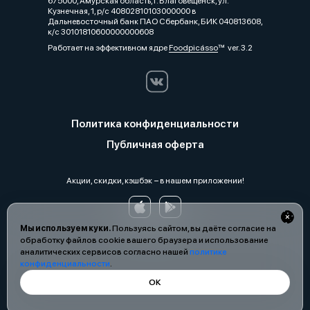
675000, Амурская область, г. Благовещенск, ул.
Кузнечная, 1, р/с 40802810103000000 в
Дальневосточный банк ПАО Сбербанк, БИК 040813608,
к/с 30101810600000000608
Работает на эффективном ядре
Foodpicásso
ver. 3.2
Политика конфиденциальности
Публичная оферта
Акции, скидки, кэшбэк − в нашем приложении!
Мы используем куки.
Пользуясь сайтом, вы даёте согласие на
обработку файлов cookie вашего браузера и использование
аналитических сервисов согласно нашей
политике
конфиденциальности
.
ОК