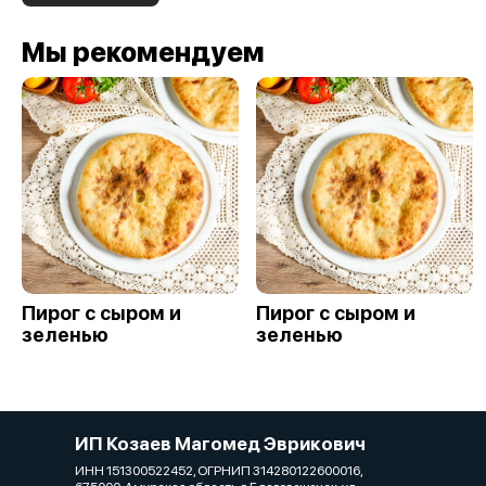
Мы рекомендуем
Пирог с сыром и
Пирог с сыром и
зеленью
зеленью
ИП Козаев Магомед Эврикович
ИНН 151300522452, ОГРНИП 314280122600016,